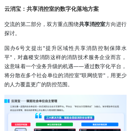
云消宝：共享消控室的数字化落地方案
交流的第二部分，双方重点围绕
共享消控室
方向进行
探讨。
国办6号文提出"提升区域性共享消防控制保障水
平"，对鑫稷安消防这样的消防技术服务企业而言，
这意味着一个业务升级的机遇——通过数字化平台，
将分散在多个社会单位的消控室"联网统管"，用更少
的人力覆盖更广的防控范围。