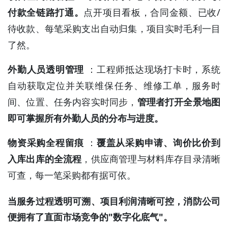
付款全链路打通。
点开项目看板，合同金额、已收/
待收款、每笔采购支出自动归集，项目实时毛利一目
了然。
外勤人员透明管理
：工程师抵达现场打卡时，系统
自动获取定位并关联维保任务、维修工单，服务时
间、位置、任务内容实时同步，
管理者打开全景地图
即可掌握所有外勤人员的分布与进度。
物资采购全程留痕
：
覆盖从采购申请、询价比价到
入库出库的全流程
，供应商管理与材料库存目录清晰
可查，每一笔采购都有据可依。
当服务过程透明可溯、项目利润清晰可控，消防公司
便拥有了直面市场竞争的"数字化底气"。