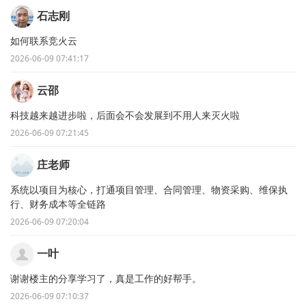
石志刚
如何联系竞火云
2026-06-09 07:41:17
云邵
科技越来越进步啦，后面会不会发展到不用人来灭火啦
2026-06-09 07:21:45
庄老师
系统以项目为核心，打通项目管理、合同管理、物资采购、维保执
行、财务成本等全链路
2026-06-09 07:20:04
一叶
谢谢楼主的分享学习了，真是工作的好帮手。
2026-06-09 07:10:37