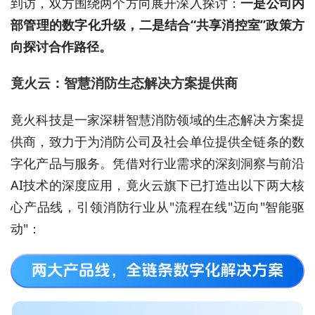
到访，双方围绕两个方向展开深入探讨：
一是公司内
部管理的数字化升级，二是结合“共享消控室”政策方
向探讨合作路径。
竟火云：智慧消防生态解决方案提供商
竟火科技是一家深耕智慧消防领域的生态解决方案提
供商，致力于为消防公司及社会单位提供全链条的数
字化产品与服务。凭借对行业需求的深刻洞察与前沿
AI技术的深度应用，竟火云旗下已打造出以下两大核
心产品线，引领消防行业从"流程在线"迈向"智能驱
动"：