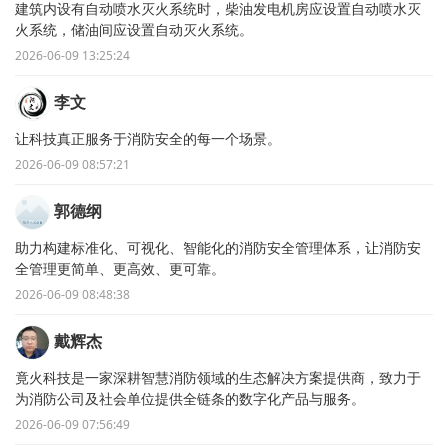
建筑内设有自动喷水灭火系统时，柴油发电机房应设置自动喷水灭
火系统，储油间应设置自动灭火系统。
2026-06-09 13:25:24
李文
让科技真正服务于消防安全的每一个场景。
2026-06-09 08:57:21
郭德纲
助力构建标准化、可视化、智能化的消防安全管理体系，让消防安
全管理更简单、更高效、更可靠。
2026-06-09 08:48:38
戴辉杰
竟火科技是一家深耕智慧消防领域的生态解决方案提供商，致力于
为消防公司及社会单位提供全链条的数字化产品与服务。
2026-06-09 07:56:49