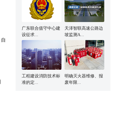
广东联合值守中心建
天泽智联高速公路边
设征求...
坡监测A...
、自
工程建设消防技术标
明确灭火器维修、报
明
准的定...
废年限...