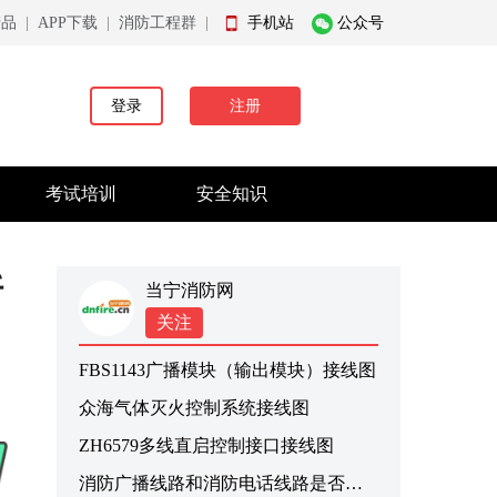
产品
|
APP下载
|
消防工程群
|
手机站
公众号
登录
注册
考试培训
安全知识
断
当宁消防网
关注
FBS1143广播模块（输出模块）接线图
众海气体灭火控制系统接线图
ZH6579多线直启控制接口接线图
消防广播线路和消防电话线路是否需要采用耐火线缆吗？