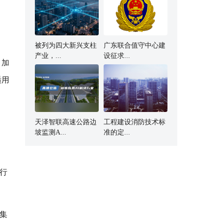
被列为四大新兴支柱
广东联合值守中心建
产业，...
设征求...
，加
适用
天泽智联高速公路边
工程建设消防技术标
坡监测A...
准的定...
行
集