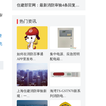
住建部官网：最新消防审验4条回复！（2026.5）
审
热门资讯
整
亮
如何在消防百事通
集中电源、应急照明
APP里发布...
配电箱...
上海住建消防审验新
海湾TS-GSTN70新系
规：一...
列消防电...