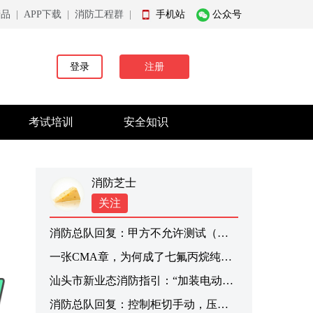
产品
|
APP下载
|
消防工程群
|
手机站
公众号
登录
注册
考试培训
安全知识
消防芝士
关注
消防总队回复：甲方不允许测试（该项目在合同范围内），维保单位能否免责？
一张CMA章，为何成了七氟丙烷纯度检测报告的“硬门槛”？
汕头市新业态消防指引：“加装电动汽车充电桩”政策 创新领跑！
消防总队回复：控制柜切手动，压力开关还能连锁启动消防泵？风机手动风口联动？