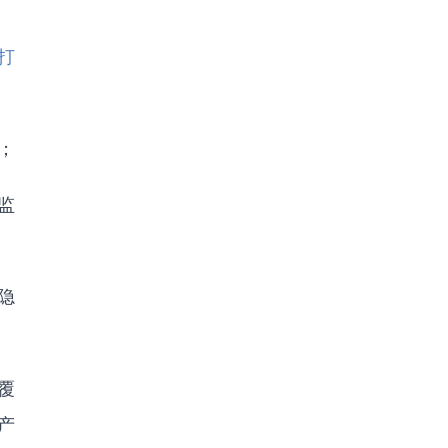
打
；
监
隐
覆
产