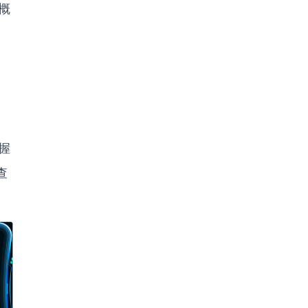
概
握
查