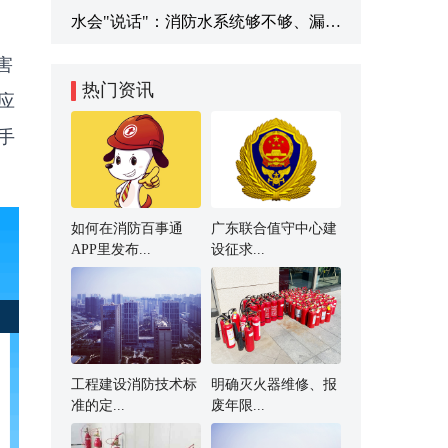
水会"说话"：消防水系统够不够、漏不漏
害
热门资讯
应
手
如何在消防百事通
广东联合值守中心建
APP里发布...
设征求...
工程建设消防技术标
明确灭火器维修、报
准的定...
废年限...