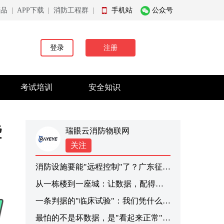
产品
|
APP下载
|
消防工程群
|
手机站
公众号
登录
注册
考试培训
安全知识
些
瑞眼云消防物联网
关注
消防设施要能"远程控制"了？广东征求意见稿，我们提三条意见
从一栋楼到一座城：让数据，配得上“可信”二字
一条判据的"临床试验"：我们凭什么敢让它上线
最怕的不是坏数据，是"看起来正常"的死数据