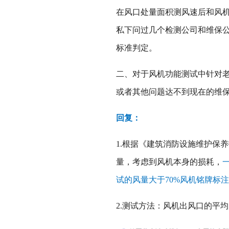
在风口处量面积测风速后和风
私下问过几个检测公司和维保
标准判定。
二、对于风机功能测试中针对
或者其他问题达不到现在的维
回复：
1.根据《建筑消防设施维护保养技术
量，考虑到风机本身的损耗，
试的风量大于70%风机铭牌标
2.测试方法：风机出风口的平均风速