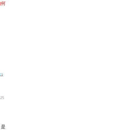
如何
。
是