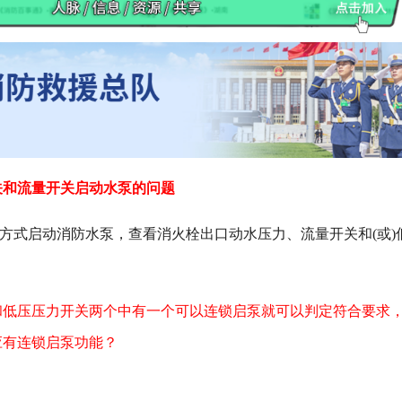
关和流量开关启动水泵的问题
以自动方式启动消防水泵，查看消火栓出口动水压力、流量开关和(或)
和低压压力开关两个中有一个可以连锁启泵就可以判定符合要求
应有连锁启泵功能？