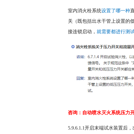
室内消火栓系统
设置了哪一种
关（既包括出水干管上设置的
接连锁启动，
就需要都进行测
咨询：自动喷水灭火系统压力
5.9.6.1.1开启末端试水