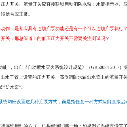
；压力开关、流量开关应直接联锁启动消防水泵；水流指示器、
反馈信号应正常。
应动作，是都应具有连锁启泵功能还是有一个可以连锁启泵就行
力开关，那总管道上的低压压力开关不需要关注测试吗？
”，出自《自动喷水灭火系统设计规范》（GB50084-2017）
防水泵出水干管上设置的压力开关、高位消防水箱出水管上的流量开
消防水泵”。
系统均应设置这几种启泵方式，而是指任意一种方式应能直接启
直接连锁启动的方式，机构就测试哪一种；如果湿式系统既设置