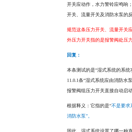
开关应动作，水力警铃应鸣响
开关、流量开关及消防水泵的
规范这条压力开关、流量开关
外压力开关指的是报警阀处压
回复：
本条测试的是“湿式系统的系统功能
11.0.1条“湿式系统应由消
报警阀组压力开关直接自动启动
根据释义：它指的是“
不是要求
消防水泵”。
因此，湿式系统设置了哪一种