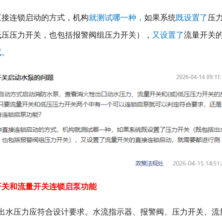
直接连锁启动的方式，机构
就测试哪一种，
如果系统
既设置了
压
低压压力开关，也包括报警阀组压力开关），
又设置了
流量开关
试。
开关和流量开关连锁启泵功能
装置后，出水压力应符合设计要求。水流指示器、报警阀、压力开关、流