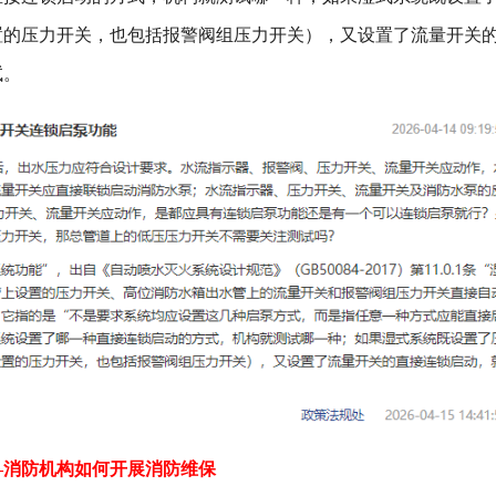
置的压力开关，也包括报警阀组压力开关），又设置了流量开关
试。
—消防机构如何开展消防维保