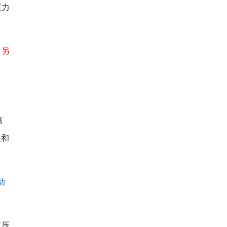
压力
？另
第
关和
动
了压