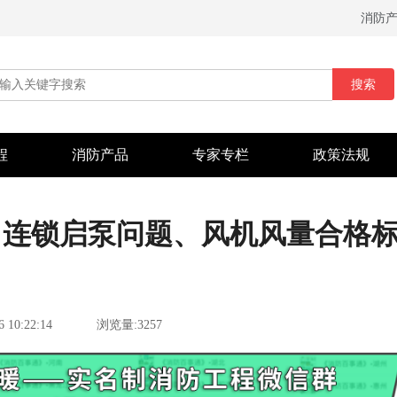
消防
搜索
程
消防产品
专家专栏
政策法规
：连锁启泵问题、风机风量合格
6 10:22:14
浏览量:3257