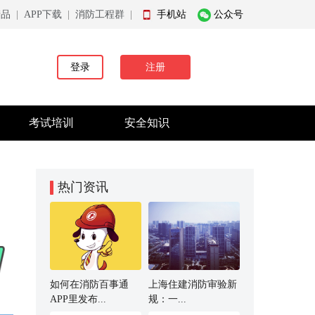
产品
|
APP下载
|
消防工程群
|
手机站
公众号
登录
注册
考试培训
安全知识
热门资讯
如何在消防百事通
上海住建消防审验新
APP里发布...
规：一...