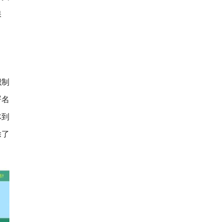
保
织制
署名
体到
除了