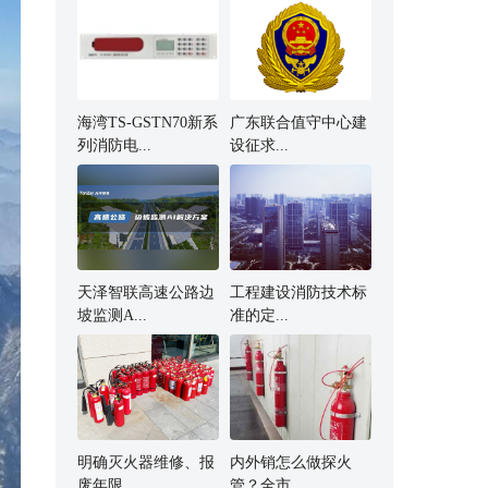
海湾TS-GSTN70新系
广东联合值守中心建
列消防电...
设征求...
天泽智联高速公路边
工程建设消防技术标
坡监测A...
准的定...
明确灭火器维修、报
内外销怎么做探火
废年限...
管？全市...