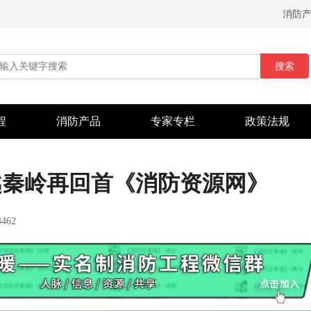
消防
搜索
程
消防产品
专家专栏
政策法规
越秦岭再回首《消防资源网》
462