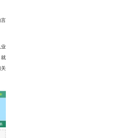
的言
从业
，就
相关