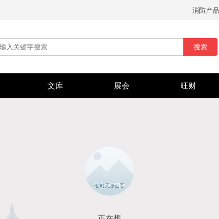
消防产
搜索
文库
展会
旺财
正在想