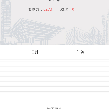
影响力：
6273
粉丝：
0
旺财
问答