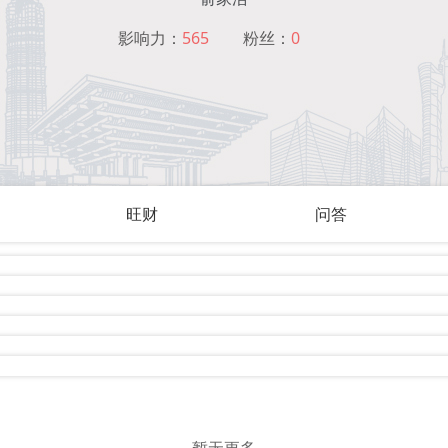
影响力：
565
粉丝：
0
旺财
问答