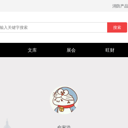
消防产
搜索
文库
展会
旺财
俞家浩