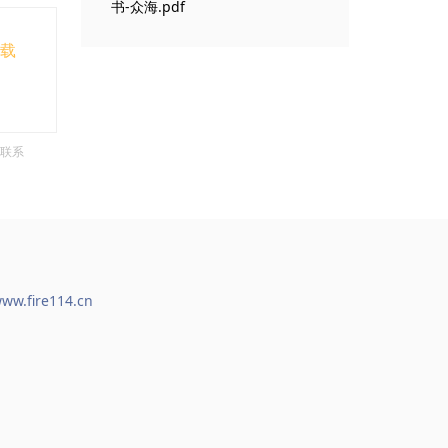
书-众海.pdf
下载
联系
ww.fire114.cn