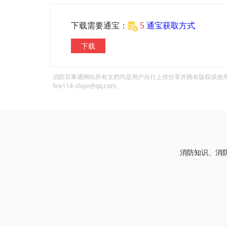
下载需要通宝：
5
通宝获取方式
下载
消防百事通网站所有文档均是用户自行上传分享并拥有版权或使
fire114-shijie@qq.com。
消防知识、消防