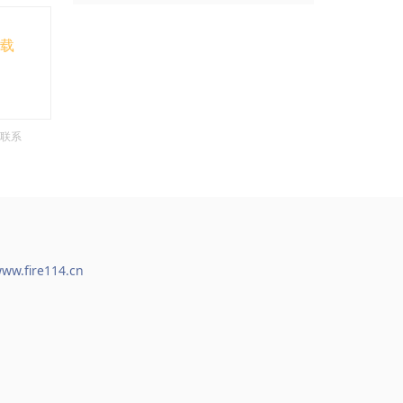
下载
联系
ww.fire114.cn