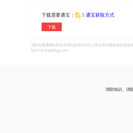
下载需要通宝：
5
通宝获取方式
下载
消防百事通网站所有文档均是用户自行上传分享并拥有版权或使
fire114-shijie@qq.com。
消防知识、消防