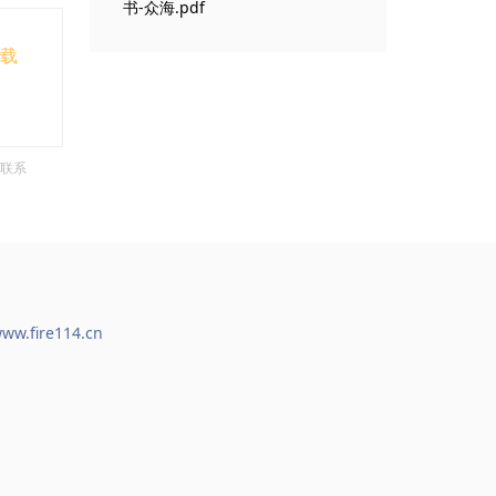
书-众海.pdf
下载
联系
ww.fire114.cn