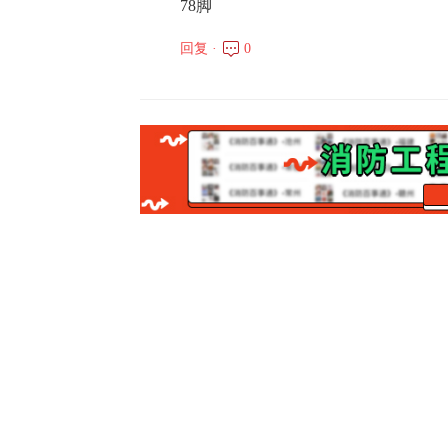
78脚
回复 ·
0