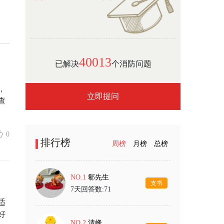
40013
已解决
个消防问题
，
立即提问
查
0
排行榜
周榜
月榜
总榜
NO.1
郗先生
支书
7天回答数:71
适
好
NO.2
清峰