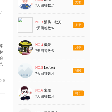
支书
7天回答数:7
1
NO.3
消防二把刀
支书
7天回答数:6
NO.4
枫景
等
村委
7天回答数:5
体
的
员
NO.5
Leobert
移民
7天回答数:4
0
NO.6
常维
村长
7天回答数:4