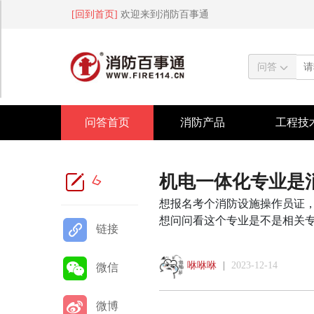
[回到首页]
欢迎来到消防百事通
问答
问答首页
消防产品
工程技
机电一体化专业是
6
想报名考个消防设施操作员证
想问问看这个专业是不是相关
链接
咻咻咻
|
2023-12-14
微信
微博