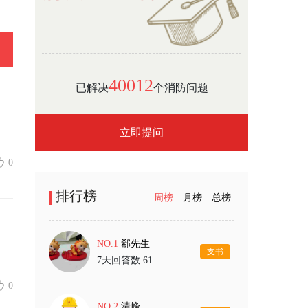
40012
已解决
个消防问题
立即提问
0
排行榜
周榜
月榜
总榜
NO.1
郗先生
支书
7天回答数:61
0
NO.2
清峰