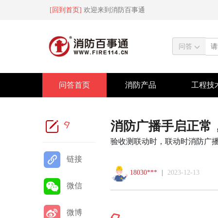
[回到首页]
欢迎来到消防百事通
问答
问答首页
消防产品
工程技
消防广播手启正常
9
验收测联动时，联动时消防广
链接
18030***
|
2023-12-13
微信
微博