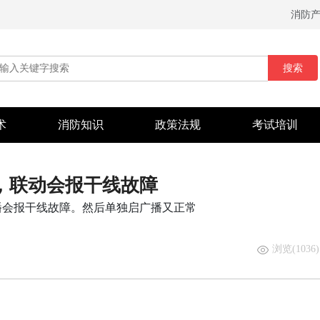
消防
搜索
术
消防知识
政策法规
考试培训
，联动会报干线故障
播会报干线故障。然后单独启广播又正常
浏览(1036)