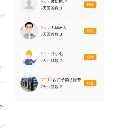
NO.7
微信用户
村长
7天回答数:3
0
NO.8
无锡蓝天
村委
7天回答数:3
NO.9
井小七
会计
7天回答数:2
0
NO.10
西门子消防报警
村委
7天回答数:2
个
0