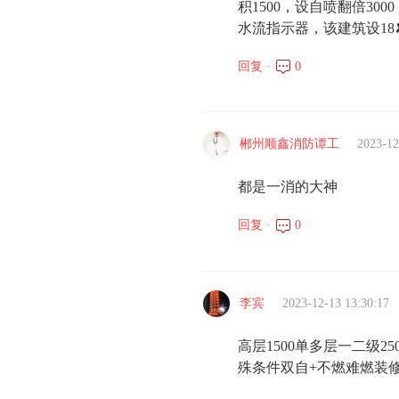
积1500，设自喷翻倍30
水流指示器，该建筑设18✘
回复 ·
0
郴州顺鑫消防谭工
2023-12
都是一消的大神
回复 ·
0
李宾
2023-12-13 13:30:17
高层1500单多层一二
殊条件双自+不燃难燃装修+