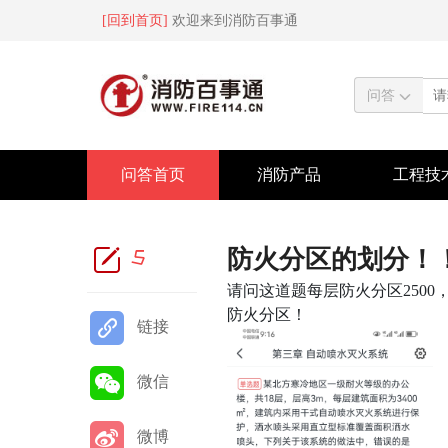
[回到首页]
欢迎来到消防百事通
问答
问答首页
消防产品
工程技
防火分区的划分！
5
请问这道题每层防火分区250
防火分区！
链接
微信
微博