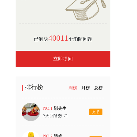
40011
已解决
个消防问题
立即提问
排行榜
周榜
月榜
总榜
NO.1
郗先生
支书
7天回答数:71
NO.2
清峰