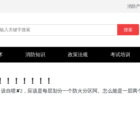
消防
搜索
术
消防知识
政策法规
考试培训
！！！！！！！
0，设自喷✘2，应该是每层划分一个防火分区阿。怎么能是一层两