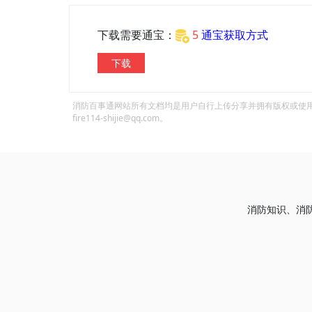
下载需要通宝：
5
通宝获取方式
下载
消防百事通网站所有文档均是用户自行上传分享并拥有版权或使
fire114-shijie@qq.com。
消防知识、消防