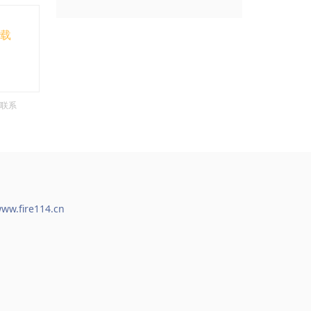
下载
联系
ww.fire114.cn