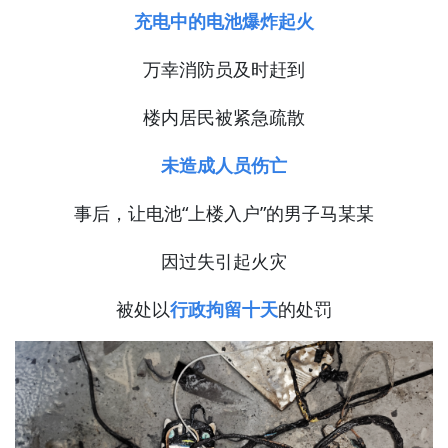
充电中的电池爆炸起火
万幸消防员及时赶到
楼内居民被紧急疏散
未造成人员伤亡
事后，让电池“上楼入户”的男子马某某
因过失引起火灾
被处以
行政拘留十
天
的处罚