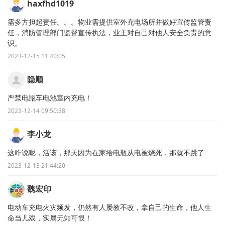
haxfhd1019
需多方担起责任。。。物业需提供室外充电场所并做好宣传监管责
任，消防管理部门监督宣传执法，业主对自己对他人安全负责的意
识。
2023-12-15 11:40:05
隐顺
严禁电瓶车电池室内充电！
2023-12-14 09:50:38
李小龙
这咋说呢，活该，那天因为在家给电瓶从电被烧死，那就不跳了
2023-12-13 21:44:20
魏宏印
电动车充电火灾频发，仍然有人屡教不改，拿自己的生命，他人生
命当儿戏，实属无知可恨！