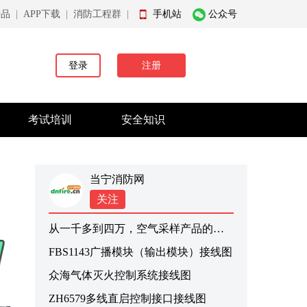
产品
|
APP下载
|
消防工程群
|
手机站
公众号
登录
注册
考试培训
安全知识
当宁消防网
关注
从一千多到四万，空气采样产品的价格鸿沟到底在哪？
FBS1143广播模块（输出模块）接线图
众海气体灭火控制系统接线图
ZH6579多线直启控制接口接线图